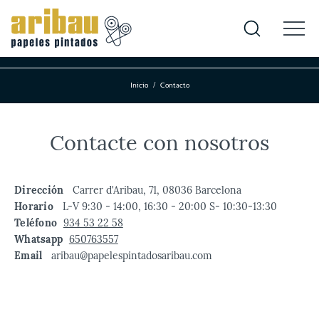
Inicio
Contacto
Contacte con nosotros
Dirección
Carrer d'Aribau, 71, 08036 Barcelona
Horario
L-V 9:30 - 14:00, 16:30 - 20:00 S- 10:30-13:30
Teléfono
934 53 22 58
Whatsapp
650763557
Email
aribau@papelespintadosaribau.com