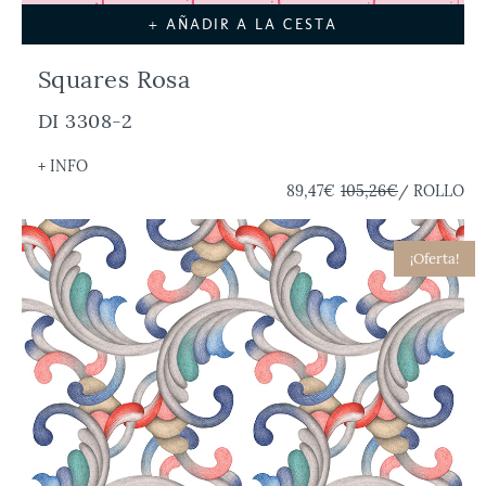
+ AÑADIR A LA CESTA
Squares Rosa
DI 3308-2
+ INFO
89,47€
105,26€
/ ROLLO
¡Oferta!