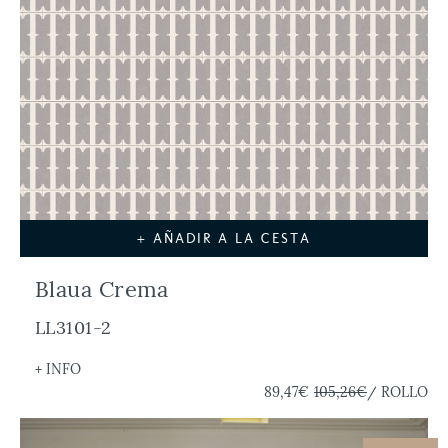
+ AÑADIR A LA CESTA
Blaua Crema
LL3101-2
+ INFO
89,47€
105,26€
/ ROLLO