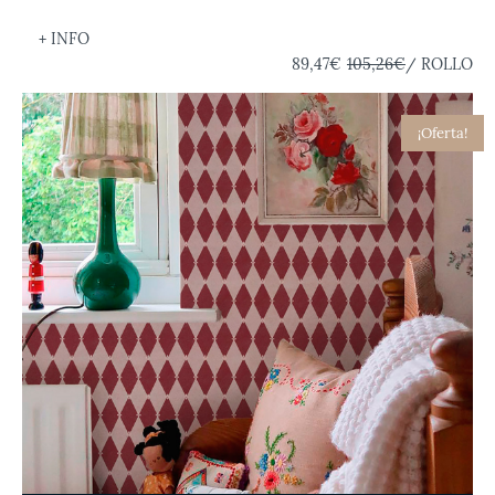
+ INFO
89,47€
105,26€
/ ROLLO
¡Oferta!