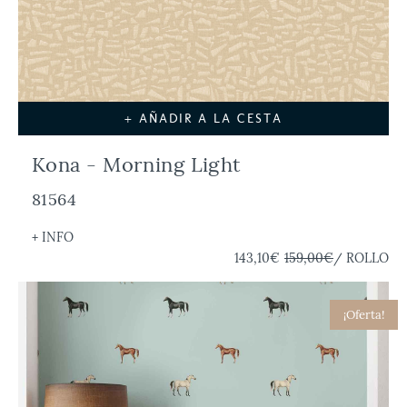
+ AÑADIR A LA CESTA
Kona - Morning Light
81564
+ INFO
143,10€
159,00€
/ ROLLO
¡Oferta!