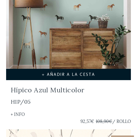
+ AÑADIR A LA CESTA
Hípico Azul Multicolor
HIP/05
+ INFO
92,57€
108,90€
/ ROLLO