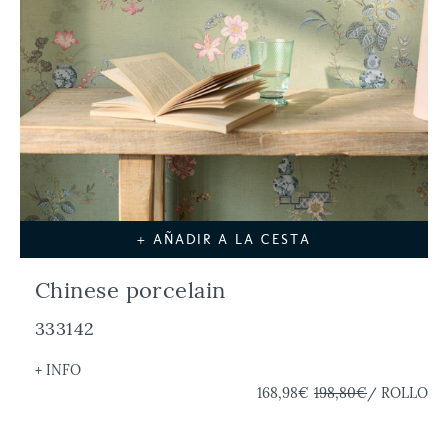
+ AÑADIR A LA CESTA
Chinese porcelain
333142
+ INFO
168,98€
198,80€
/ ROLLO