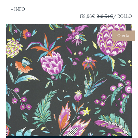
+ INFO
178,96€
210,54€
/ ROLLO
¡Oferta!