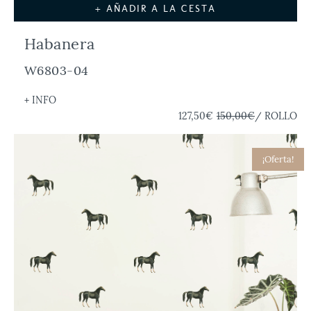
+ AÑADIR A LA CESTA
Habanera
W6803-04
+ INFO
127,50€
150,00€
/ ROLLO
¡Oferta!