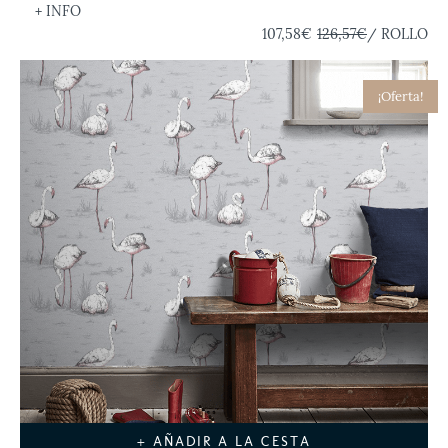
+ INFO
107,58€
126,57€
/ ROLLO
¡Oferta!
+ AÑADIR A LA CESTA