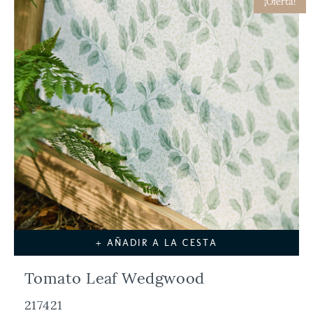
¡Oferta!
+ AÑADIR A LA CESTA
Tomato Leaf Wedgwood
217421