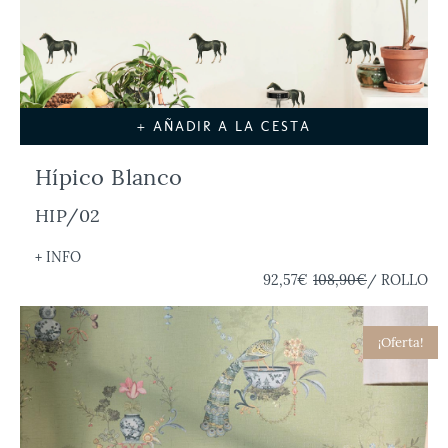
+ AÑADIR A LA CESTA
Hípico Blanco
HIP/02
+ INFO
92,57€
108,90€
/ ROLLO
¡Oferta!