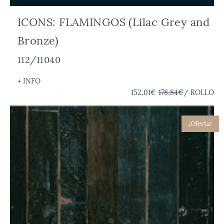
ICONS: FLAMINGOS (Lilac Grey and
Bronze)
112/11040
+ INFO
152,01€
178,84€
/ ROLLO
¡Oferta!