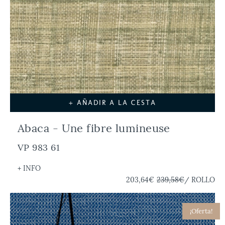
+ AÑADIR A LA CESTA
Abaca - Une fibre lumineuse
VP 983 61
+ INFO
203,64€
239,58€
/ ROLLO
¡Oferta!