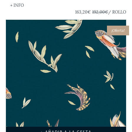
+ INFO
163,20€
192,00€
/ ROLLO
¡Oferta!