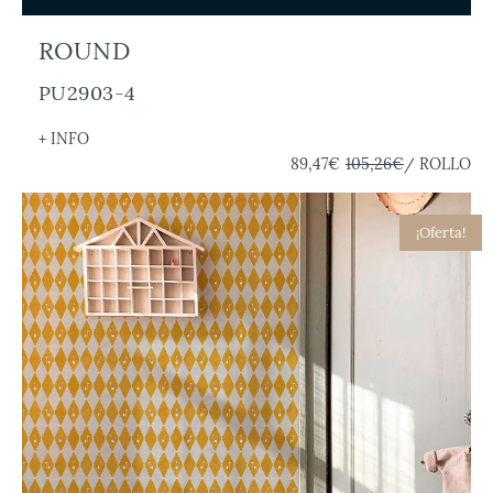
ROUND
PU2903-4
+ INFO
89,47€
105,26€
/ ROLLO
¡Oferta!