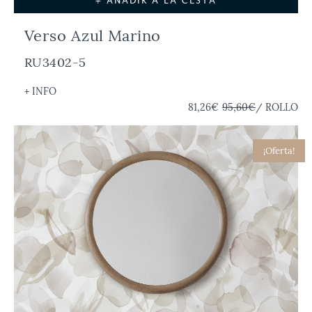
+ AÑADIR A LA CESTA
Verso Azul Marino
RU3402-5
+ INFO
81,26€
95,60€
/ ROLLO
¡Oferta!